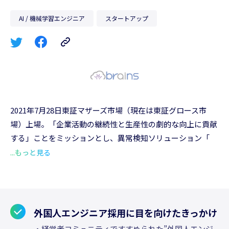
AI / 機械学習エンジニア
スタートアップ
2021年7月28日東証マザーズ市場（現在は東証グロース市
場）上場。「企業活動の継続性と生産性の劇的な向上に貢献
する」ことをミッションとし、異常検知ソリューション「
Impulse」や、次世代のエンタープライズサーチ「Neuron
...もっと見る
ES」などを提供する。「 Impulse」は予兆検知ソリューシ
ョン解析市場シェア3年連続No.1、「Neuron ES」はIT製
品・サービス比較サイト「ITトレンド」のエンタープライズ
サーチ部門において5年連続1位を獲得している。
外国人エンジニア採用に目を向けたきっかけ
・経営者コミュニティですすめられた”外国人エンジ