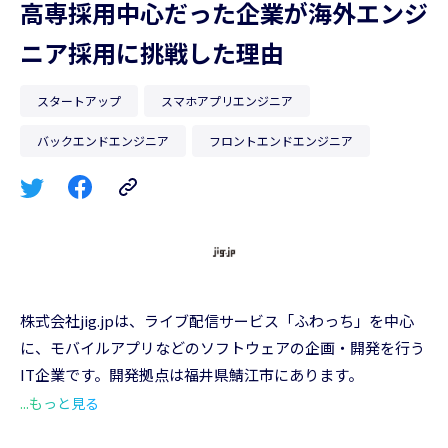
高専採用中心だった企業が海外エンジ
ニア採用に挑戦した理由
スタートアップ
スマホアプリエンジニア
バックエンドエンジニア
フロントエンドエンジニア
株式会社jig.jp
は、
ライブ配信サービス「ふわっち」を中心
に、モバイルアプリなどのソフトウェアの企画・開発を行う
IT企業です。開発拠点は福井県鯖江市にあります。
「利用者に最も近いソフトウェアを提供し、より豊かな社会
...もっと見る
を実現する」というミッションのもと、「便利」で「楽し