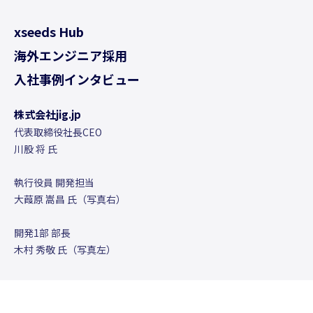
xseeds Hub
海外エンジニア採用
入社事例インタビュー
株式会社jig.jp
代表取締役社長CEO
川股 将 氏
執行役員 開発担当
大葭原 嵩昌 氏（写真右）
開発1部 部長
木村 秀敬
氏（写真左）