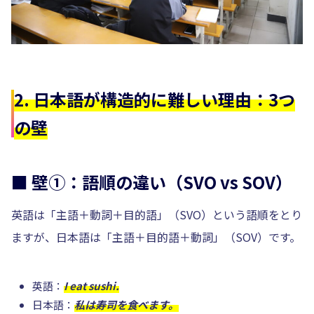
2. 日本語が構造的に難しい理由：3つ
の壁
■ 壁①：語順の違い（SVO vs SOV）
英語は「主語＋動詞＋目的語」（SVO）という語順をとり
ますが、日本語は「主語＋目的語＋動詞」（SOV）です。
英語：
I eat sushi.
日本語：
私は寿司を食べます。