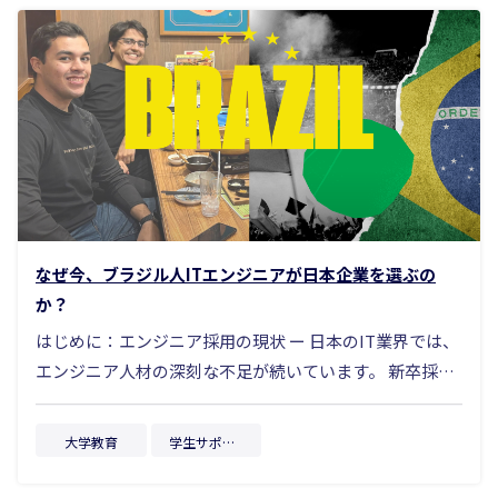
企業も出てきて「いかに優秀な外国籍人材を確保できる
か、現地とのコネクションを作れるか」ということが話
題になってきています。 ー注目されつつあるインドネシ
アのエンジニア人材 そこで、現在新たに注目されてい
るのが、東南アジア最大の人口を擁するインドネシアで
す。 2億8000万人という市場規模、平均年齢29歳とい
う若さ、親日的な国民性、高い学習意欲。さらに、日本
語学習者数も世界トップクラス。 日本企業にとって、
今後10年の採用戦略に欠かせない「人材のフロンティ
なぜ今、ブラジル人ITエンジニアが日本企業を選ぶの
ア」とも言える存在です。 本記事では、現地の就職観
か？
や採用の仕組み、給与水準、宗教文化、ビザ制度までを
はじめに：エンジニア採用の現状 ー 日本のIT業界では、
網羅的に解説。インドネシア人材の活用がなぜ“今”有効
エンジニア人材の深刻な不足が続いています。 新卒採用
なのか、そして“どう活かすべきか”を実務者目線でお伝
では理工系の母集団自体が縮小し、中途市場でも即戦力
えします。 筆者プロフィール １.インドネシアの就職活動
の取り合いが加熱しています。 リファラルやエージェン
は「ジョブ型」中心 インドネシアの大学卒業生は、い
大学教育
学生サポート
トを活用しても、必要な技術や質を満たす人材を採用す
わゆる“新卒一括採用”ではなく、ポジションごとに随時
るのが年々難しくなっていると思います。そんな中「そ
募集が行われる「ジョブ型採用」が一般的です。企業側