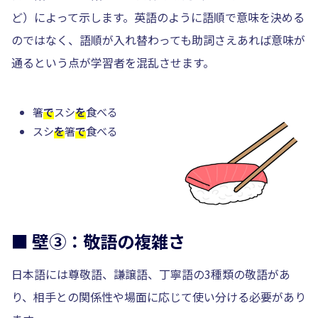
ど）によって示します。英語のように語順で意味を決める
のではなく、語順が入れ替わっても助詞さえあれば意味が
通るという点が学習者を混乱させます。
箸
で
スシ
を
食べる
スシ
を
箸
で
食べる
■ 壁③：敬語の複雑さ
日本語には尊敬語、謙譲語、丁寧語の3種類の敬語があ
り、相手との関係性や場面に応じて使い分ける必要があり