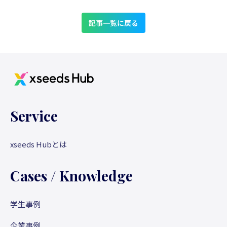
内容ですが、前回に引き続きわたしたちSun*がベトナム
開発が急速に進んでおり、実務経験をもつ若手人材が非
言ではありません。 この経済格差は、インドネシア人
を中心に展開しているHEDSPIという教育プロジェクト
常に多いことが特徴です。最近では、2024年に
にとって日本企業で働くことの魅力を高めています。円
記事一覧に戻る
の授業の中身についてのご紹介です。前回の記事がまだ
Microsoft がブラジルの AI やクラウドサービス分野のイ
安の影響を加味しても、年収350万〜400万円の提示は非
の方はこちらからどうぞ。 ぜひ最後までお読みくださ
ンフラ整備・拡充のためブラジルに約4,000億円を投資。
常に魅力的で、優秀な若手人材が「海外就職＝日本」を
い！ 一般日本語はどんな内容？ この授業の目的は【日本
Amazon AWS はブラジルのデータセンター事業の拡大の
第一志望とする傾向も強まっています。 加えて、現地
人とのコミュニケーションに必要なスキル】を身につけ
ため、2034年までに約27兆円の投資を行うことを発表す
大卒者の多くは、家族への仕送りや将来の起業資金計画
ることです。各学年で授業時間数や頻度は変わるもの
るなど、その技術力が世界中から注目を集めています。
をも視野に入れており、給与と並んで「安定性」や「成
の、1年生から4年生まで全体で650時間勉強します。入学
さらにブラジルのIT人材たちは英語力が非常に高く、多
長機会」も重要視しています。 日本の新卒採用は、ポ
したての1年生はひらがなやカタカナなどのレベルから勉
Service
国籍チームでの開発経験も豊富なため、グローバルプロ
テンシャルで採用する傾向にありますが、海外の大学で
強を始め、その後文法や会話練習、リスニング練習など
ジェクトとの親和性も高いといえます。 ２.欧米企業はな
は新卒でもスキルや経験を求められます。その点では、
を通して、コミュニケーションに必要なスキルを身につ
ぜブラジルに目を向けているのか ーすでに北米や欧州の
新卒でも長い期間をかけながら育成し、成長を見守って
xseeds Hubとは
けていきます。学年が上がるにつれて、もちろん授業の
多くの企業では、ブラジル人エンジニアの活用が急速に
くれる日本の企業文化は非常に魅力的に見えます。 ３.採
レベルもどんどん上がります！3年生や4年生になると、
増加 欧米企業を中心にブラジル人エンジニアの活用が進
用だけで終わらせない。“文化の壁”を越える工夫 イン
Cases / Knowledge
ディスカッションやプレゼンテーションなどビジネスで
む理由は3つあります。まず、スキルに対してコストパフ
ドネシア人を採用する際、多くの企業が見落としがちな
も必須となる発信力も磨いていきます。 日本語でベトナ
ォーマンスが非常に高いこと。次に、英語でのリモート
のが「宗教・文化的配慮」です。インドネシアは世界最
学生事例
ムの方言について説明する1年生 ちなみに2019年度は1年
開発に対応できること。そして、文化的にチームプレイ
大のイスラム教徒国家であり、日々の礼拝やラマダン
生の学生たちでもプレゼンテーション大会を実施しまし
を重視する国民性が、チームマネジメントやプロジェク
（断食月）への理解は欠かせません。 たとえばラマダ
企業事例