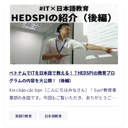
もそも国内にいないなら、国外に目を向ける」という企
が求人を出し、学生がそれに個別に応募していく形式で
業が少しずつ増えてきました。 その中でまず上がるの
す。卒業後に就職活動を始める学生も多く、キャリアの
が、中国やベトナム、インドといったアジア圏の国々だ
スタート時期に個人差があります。 また、就職前にイ
と思います。ですが実は今、世界では南米、特にブラジ
ンターン経験を積む文化が根づいており、「働く前に職
ルのエンジニア人材が注目を集めています。 この記事で
場を見る」というスタンスが強いのも特徴です。 イン
は、その理由と実態、採用の可能性についてお伝えしま
ドネシアでは大学のキャリアセンターが積極的に企業と
す。 筆者プロフィール １.世界から引く手あまたのブラジ
連携し、ジョブフェア（就職説明会）やインターンプロ
ル人エンジニアとは ー ブラジルは、人口約2億人の中南
グラムが頻繁に開催されています。求人情報の可視化が
米最大の経済圏を持ち、若く優秀なIT人材が豊富な国で
進んでおり、学生は企業を自分で選びにいく主体性を持
ベトナムでITを日本語で教える！？HEDSPIの教育プロ
す。 ブラジルは高等教育機関が充実しており、GAFAMを
っています。 そのため、日本とは採用文化や習慣が異
グラムの内容を大公開！（後編）
はじめとする世界的エンタープライズの進出をはじめ、
なるため、現地のリズムを理解した上での採用戦略が求
Xin chào các bạn（こんにちはみなさん）！Sun*教育事
北米や欧州の多くの企業やスタートアップが開発拠点を
められます。 ２.給与水準は日本の約1/10。優秀層確保の
業部の永田です。今回もご覧いただき、ありがとうござ
ブラジルにおいていることから、世界トップレベルの開
好機 インドネシアの平均年収は日本円にして約35〜60
います！これが2回目の投稿です。わたしたちの事業や学
発現場で経験を積んだグローバルスタンダードなエンジ
万円程度。さらに新卒初任給に絞ると、月収は約4〜6万
生の様子など、みなさんにいろいろなことが共有できる
ニアたちが急速に育っています。 特にAI、クラウド、モ
円が一般的です。エンジニア職でも月8万円を超えること
実践IT教育
日本語教育
ので、早くも記事を書くのが楽しみです！さて、今回の
バイルアプリ、フルスタックなどの技術領域においての
は稀で、総じて人件費は日本の10分の1程度といっても過