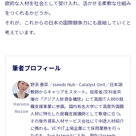
欲的な人材を社会として受け入れ、活かせる柔軟な仕組み
をつくれるかどうか。
それが、これからの日本の国際競争力にも直結していくと
考えています。
筆者プロフィール
野添 春菜／xseeds Hub - Catalyst Unit／日本語
教師からキャリアをスタート。経産省/文科省共
催の『アジア人財資金構想』にて高度IT人材の就
Haruna
職支援事業に参画。国内有名大学にて高度外国籍
Nozoe
人材に特化した就職支援講師として教壇に立つ。
その後外資系人材サービス会社にて中途人材紹介
に携わる。VCやIT上場企業にて採用業務を行っ
たのち、Sun Asteriskに入社。現在はxseeds